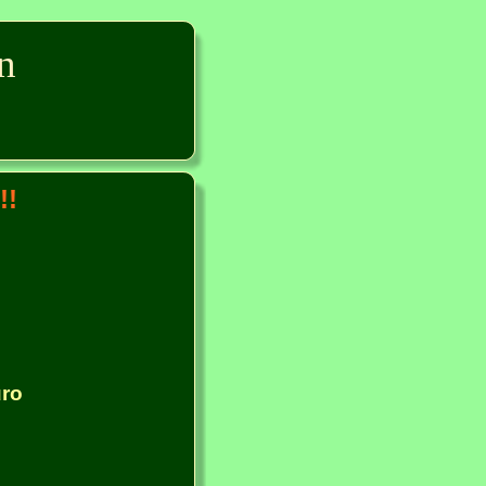
n
!!
uro