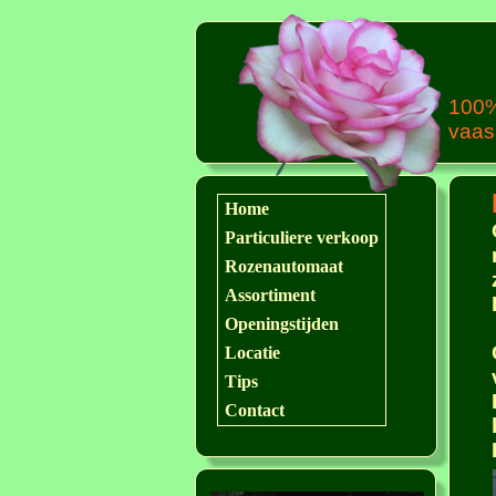
100%
vaas
Home
Particuliere verkoop
[
Home
]
[
Particuliere verkoop
]
Rozenautomaat
[
Rozenautomaat
]
[
Assortiment
]
Assortiment
[
Openingstijden
]
[
Locatie
]
[
Tips
]
Openingstijden
[
Contact
]
Locatie
Tips
Contact